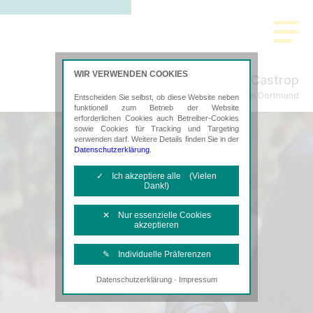
WIR VERWENDEN COOKIES
Castrop
Steuerberatung in Dortmund
Entscheiden Sie selbst, ob diese Website neben
funktionell zum Betrieb der Website
erforderlichen Cookies auch Betreiber-Cookies
sowie Cookies für Tracking und Targeting
verwenden darf. Weitere Details finden Sie in der
Datenschutzerklärung
.
✓ Ich akzeptiere alle (Vielen
Dank!)
✕ Nur essenzielle Cookies
akzeptieren
✎ Individuelle Präferenzen
·
Datenschutzerklärung
Impressum
Notwendige Cookies
Diese Cookies sind erforderlich, um die
grundlegende Funktionalität der Website