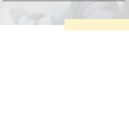
Diese Cookies sind erforderlich, um die grundlegende
Funktionalität der Website zu sichern.
Tracking- und Targeting-Cookies
Diese Cookies sind erforderlich, um unsere Website auf Ihre
Bedürfnisse hin zu optimieren. Hierzu gehört eine
bedarfsgerechte Gestaltung und fortlaufende Verbesserung
unseres Angebotes einschließlich der Verknüpfung zu
Social-Media-Angeboten von z.B. Facebook und LinkedIn.
Betreibercookies
Diese Cookies sind erforderlich, um z.B. Google Maps zu
nutzen oder eingebettete Videos abspielen zu können.