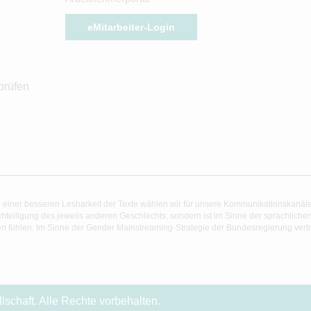
eMitarbeiter-Login
prüfen
 einer besseren Lesbarkeit der Texte wählen wir für unsere Kommunikationskanäl
hteiligung des jeweils anderen Geschlechts, sondern ist im Sinne der sprachlich
 fühlen. Im Sinne der Gender Mainstreaming-Strategie der Bundesregierung vertret
chaft. Alle Rechte vorbehalten.