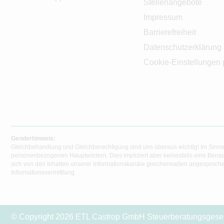
Stellenangebote
Impressum
Barrierefreiheit
Datenschutzerklärung
Cookie-Einstellungen 
Genderhinweis:
Gleichbehandlung und Gleichberechtigung sind uns überaus wichtig! Im Sinne
personenbezogenen Hauptwörtern. Dies impliziert aber keinesfalls eine Benac
sich von den Inhalten unserer Informationskanäle gleichermaßen angesprochen
Informationsvermittlung.
© Copyright 2026 ETL Castrop GmbH Steuerberatungsgesells