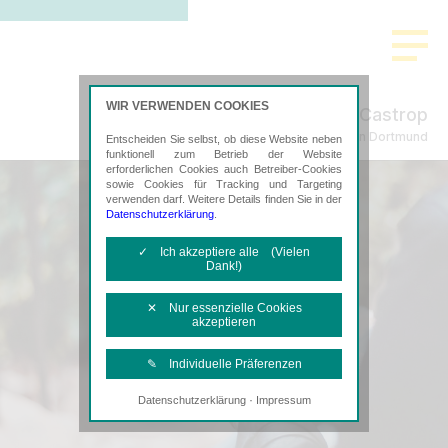
WIR VERWENDEN COOKIES
Castrop
Steuerberatung in Dortmund
Entscheiden Sie selbst, ob diese Website neben
funktionell zum Betrieb der Website
erforderlichen Cookies auch Betreiber-Cookies
sowie Cookies für Tracking und Targeting
verwenden darf. Weitere Details finden Sie in der
Datenschutzerklärung
.
✓ Ich akzeptiere alle (Vielen
Dank!)
✕ Nur essenzielle Cookies
akzeptieren
✎ Individuelle Präferenzen
·
Datenschutzerklärung
Impressum
Notwendige Cookies
Diese Cookies sind erforderlich, um die
grundlegende Funktionalität der Website