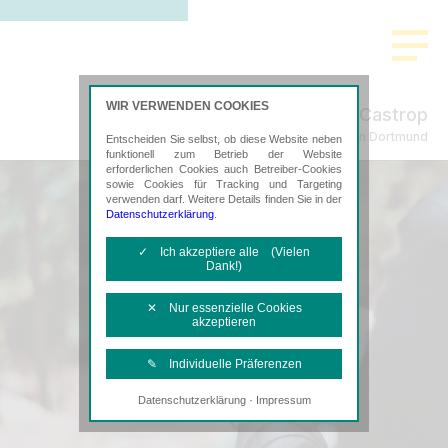
WIR VERWENDEN COOKIES
Castrop
Steuerberatung in Dortmund
Entscheiden Sie selbst, ob diese Website neben
funktionell zum Betrieb der Website
erforderlichen Cookies auch Betreiber-Cookies
sowie Cookies für Tracking und Targeting
verwenden darf. Weitere Details finden Sie in der
Datenschutzerklärung
.
✓ Ich akzeptiere alle (Vielen
Dank!)
✕ Nur essenzielle Cookies
akzeptieren
✎ Individuelle Präferenzen
·
Datenschutzerklärung
Impressum
Notwendige Cookies
Diese Cookies sind erforderlich, um die
grundlegende Funktionalität der Website