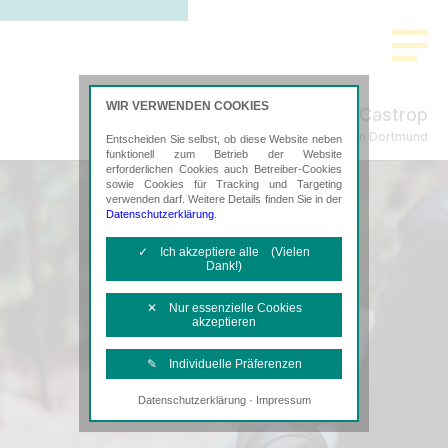
WIR VERWENDEN COOKIES
Castrop
Steuerberatung in Dortmund
Entscheiden Sie selbst, ob diese Website neben
funktionell zum Betrieb der Website
erforderlichen Cookies auch Betreiber-Cookies
sowie Cookies für Tracking und Targeting
verwenden darf. Weitere Details finden Sie in der
Datenschutzerklärung
.
✓ Ich akzeptiere alle (Vielen
Dank!)
✕ Nur essenzielle Cookies
akzeptieren
✎ Individuelle Präferenzen
·
Datenschutzerklärung
Impressum
Notwendige Cookies
Diese Cookies sind erforderlich, um die
grundlegende Funktionalität der Website