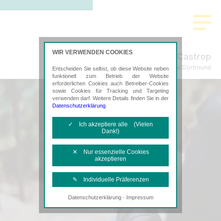
WIR VERWENDEN COOKIES
Castrop
Steuerberatung in Dortmund
Entscheiden Sie selbst, ob diese Website neben
funktionell zum Betrieb der Website
erforderlichen Cookies auch Betreiber-Cookies
sowie Cookies für Tracking und Targeting
verwenden darf. Weitere Details finden Sie in der
Datenschutzerklärung
.
✓ Ich akzeptiere alle (Vielen
Dank!)
✕ Nur essenzielle Cookies
akzeptieren
✎ Individuelle Präferenzen
·
Datenschutzerklärung
Impressum
Notwendige Cookies
Diese Cookies sind erforderlich, um die
grundlegende Funktionalität der Website